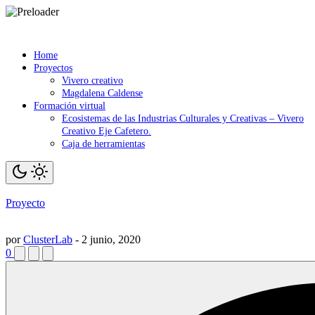
Saltar
contenido
Home
Proyectos
Vivero creativo
Magdalena Caldense
Formación virtual
Ecosistemas de las Industrias Culturales y Creativas – Vivero
Creativo Eje Cafetero.
Caja de herramientas
Proyecto
por
ClusterLab
-
2 junio, 2020
0