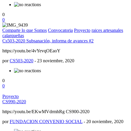
0
0
Comparte lo que Somos
Convocatoria
Proyecto
raices artesanales
calarqueñas
Cs503-2020 Subsanación, informa de avances #2
https://youtu.be/4vYevqOEaoY
por
CS503-2020
-
23 noviembre, 2020
0
0
Proyecto
CS990-2020
https://youtu.be/EKwMVdrmhRg CS900-2020
por
FUNDACION CONVENIO SOCIAL
-
20 noviembre, 2020